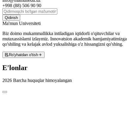
info@mamunedu.uz
+998 (88) 506 90 90
Qidirish
Ma'mun Universiteti
Biz doimo mukammallikka intiladigan iqtidorli o'qituvchilar va
mutaxassislarni izlaymiz. Innovatsion akademik hamjamiyatimizga
qo'shiling va kelajak avlod yuksalishiga o'z hissangizni qo'shing.
Ro'yhatdan o'tish
E'lonlar
2026 Barcha huquqlar himoyalangan